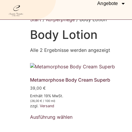
Angebote
Start
/
Körperpflege
/ Body Lotion
Body Lotion
Alle 2 Ergebnisse werden angezeigt
Metamorphose Body Cream Superb
39,00
€
Enthält 19% MwSt.
(
26,00
€
/ 100 ml)
zzgl.
Versand
Ausführung wählen