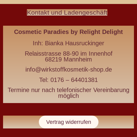
Natürlich
Kontakt und Ladengeschäft
schön
Wirkstoffkosmetik
-
Cosmetic Paradies
by Relight Delight
die
deine
Inh:
Bianka Hausruckinger
Haut
Relaisstrasse 88-90 im Innenhof
nährt
68219 Mannheim
statt
info@wirkstoffkosmetik-shop.de
belastet
Tel: 0176 – 64401381
Termine nur nach telefonischer Vereinbarung
Wirkstoffkosmetik
möglich
für
Haut
Vertrag widerrufen
&