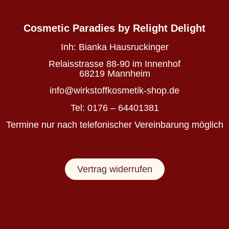
Wirkstoffkosmetik
-
Cosmetic Paradies
by Relight Delight
die
deine
Inh:
Bianka Hausruckinger
Haut
nährt
Relaisstrasse 88-90 im Innenhof
statt
68219 Mannheim
belastet
info@wirkstoffkosmetik-shop.de
Tel: 0176 – 64401381
Wirkstoffkosmetik
Termine nur nach telefonischer Vereinbarung möglich
für
Haut
&
Vertrag widerrufen
Haare
auf
Basis