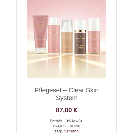
Pflegeset – Clear Skin
System
87,00
€
Enthält 19% MwSt.
(
174,00
€
/ 100 ml)
zzgl.
Versand