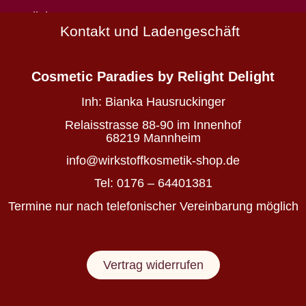
Natürlich
Kontakt und Ladengeschäft
schön
Wirkstoffkosmetik
-
Cosmetic Paradies
by Relight Delight
die
deine
Inh:
Bianka Hausruckinger
Haut
nährt
Relaisstrasse 88-90 im Innenhof
statt
68219 Mannheim
belastet
info@wirkstoffkosmetik-shop.de
Tel: 0176 – 64401381
Wirkstoffkosmetik
Termine nur nach telefonischer Vereinbarung möglich
für
Haut
&
Vertrag widerrufen
Haare
auf