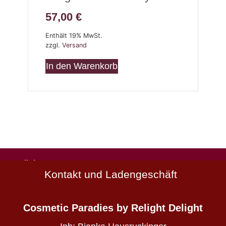
57,00
€
Enthält 19% MwSt.
zzgl.
Versand
In den Warenkorb
Natürlich
Kontakt und Ladengeschäft
schön
Wirkstoffkosmetik
-
Cosmetic Paradies
by Relight Delight
die
deine