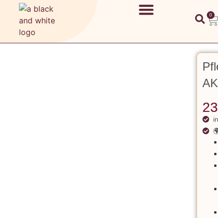
0
Pfl
AK
23
i
