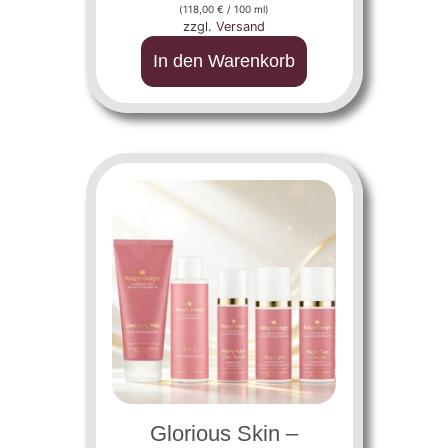
(
118,00
€
/ 100 ml)
zzgl.
Versand
In den Warenkorb
Glorious Skin –