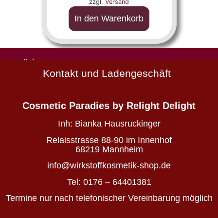
zzgl.
Versand
In den Warenkorb
Natürlich
Kontakt und Ladengeschäft
schön
Wirkstoffkosmetik
-
Cosmetic Paradies
by Relight Delight
die
deine
Inh:
Bianka Hausruckinger
Haut
nährt
Relaisstrasse 88-90 im Innenhof
statt
68219 Mannheim
belastet
info@wirkstoffkosmetik-shop.de
Tel: 0176 – 64401381
Wirkstoffkosmetik
Termine nur nach telefonischer Vereinbarung möglich
für