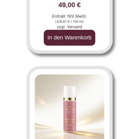
49,00
€
Enthält 19% MwSt.
(
326,67
€
/ 100 ml)
zzgl.
Versand
In den Warenkorb