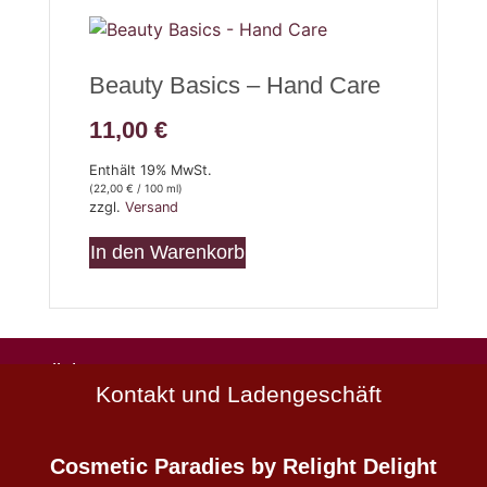
Beauty Basics – Hand Care
11,00
€
Enthält 19% MwSt.
(
22,00
€
/ 100 ml)
zzgl.
Versand
In den Warenkorb
Natürlich
Kontakt und Ladengeschäft
schön
Wirkstoffkosmetik
-
Cosmetic Paradies
by Relight Delight
die