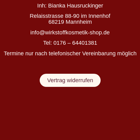
deine
Inh:
Bianka Hausruckinger
Haut
nährt
Relaisstrasse 88-90 im Innenhof
statt
68219 Mannheim
belastet
info@wirkstoffkosmetik-shop.de
Tel: 0176 – 64401381
Wirkstoffkosmetik
Termine nur nach telefonischer Vereinbarung möglich
für
Haut
&
Vertrag widerrufen
Haare
auf
Basis
von
kaltgepressten
BIO-