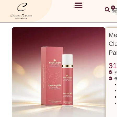
0
Me
Cle
Pa
31
i
