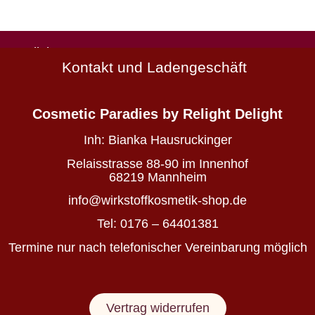
Natürlich
Kontakt und Ladengeschäft
schön
Wirkstoffkosmetik
-
Cosmetic Paradies
by Relight Delight
die
deine
Inh:
Bianka Hausruckinger
Haut
nährt
Relaisstrasse 88-90 im Innenhof
statt
68219 Mannheim
belastet
info@wirkstoffkosmetik-shop.de
Tel: 0176 – 64401381
Wirkstoffkosmetik
Termine nur nach telefonischer Vereinbarung möglich
für
Haut
&
Vertrag widerrufen