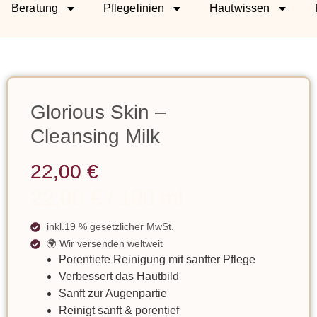
Beratung
Pflegelinien
Hautwissen
Glorious Skin –
Cleansing Milk
22,00
€
22,00
€
/
100
ml
inkl.19 % gesetzlicher MwSt.
🌍 Wir versenden weltweit
Porentiefe Reinigung mit sanfter Pflege
Verbessert das Hautbild
Sanft zur Augenpartie
Reinigt sanft & porentief