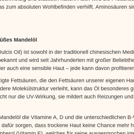
s zum absoluten Wohlbefinden verhilft. Aminosäuren sin
Süßes Mandelöl
is Oil) ist sowohl in der traditionell chinesischen Medi
ekannt und wird seit Jahrhunderten mit großer Beliebthe
oder auch eine sensible Haut – jede kann davon profitiere
tigte Fettsäuren, die den Fettsäuren unserer eigenen Hau
ere Molekülstruktur verleiht, kann das Öl besonderes gu
cht nur die UV-Wirkung, sie mildert auch Reizungen und 
Mandelöl die Vitamine A, D und die unterschiedlichen B-V
 dafür sorgen, dass trockene Haut keine Chance mehr ha
erol (Vitamin E), welches für seine ausgesprochen int