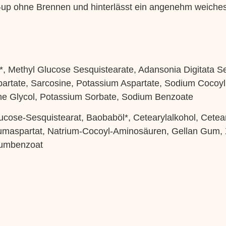
-up ohne Brennen und hinterlässt ein angenehm weiches
, Methyl Glucose Sesquistearate, Adansonia Digitata See
artate, Sarcosine, Potassium Aspartate, Sodium Cocoy
ne Glycol, Potassium Sorbate, Sodium Benzoate
ucose-Sesquistearat, Baobaböl*, Cetearylalkohol, Cetear
iumaspartat, Natrium-Cocoyl-Aminosäuren, Gellan Gum,
riumbenzoat