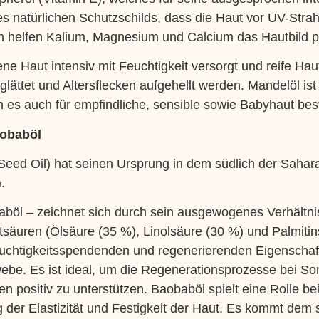
nes natürlichen Schutzschilds, dass die Haut vor UV-Stra
 helfen Kalium, Magnesium und Calcium das Hautbild pos
ne Haut intensiv mit Feuchtigkeit versorgt und reife Haut
glättet und Altersflecken aufgehellt werden. Mandelöl ist
 es auch für empfindliche, sensible sowie Babyhaut best
aobaböl
Seed Oil) hat seinen Ursprung in dem südlich der Sahar
.
böl – zeichnet sich durch sein ausgewogenes Verhältnis
ttsäuren (Ölsäure (35 %), Linolsäure (30 %) und Palmiti
uchtigkeitsspendenden und regenerierenden Eigenschaf
ebe. Es ist ideal, um die Regenerationsprozesse bei S
 positiv zu unterstützen. Baobaböl spielt eine Rolle be
 der Elastizität und Festigkeit der Haut. Es kommt dem s