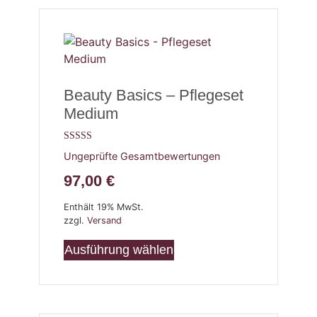
Beauty Basics – Pflegeset
Medium
Bewertet mit
Ungeprüfte Gesamtbewertungen
5.00
von 5
97,00
€
Enthält 19% MwSt.
zzgl.
Versand
Ausführung wählen