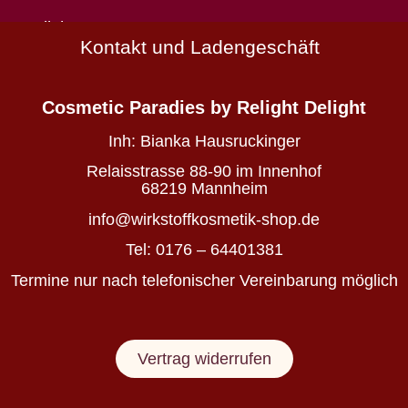
Natürlich
Kontakt und Ladengeschäft
schön
Wirkstoffkosmetik
-
Cosmetic Paradies
by Relight Delight
die
deine
Inh:
Bianka Hausruckinger
Haut
nährt
Relaisstrasse 88-90 im Innenhof
statt
68219 Mannheim
belastet
info@wirkstoffkosmetik-shop.de
Tel: 0176 – 64401381
Wirkstoffkosmetik
Termine nur nach telefonischer Vereinbarung möglich
für
Haut
&
Vertrag widerrufen
Haare