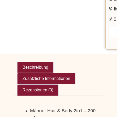
💚 I
💰
S
Beschreibung
Zusätzliche Informationen
Rezensionen (0)
Männer Hair & Body 2in1 – 200