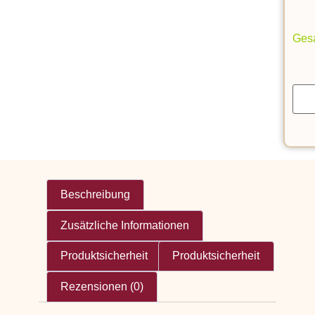
Gesa
Beschreibung
Zusätzliche Informationen
Produktsicherheit
Produktsicherheit
Rezensionen (0)