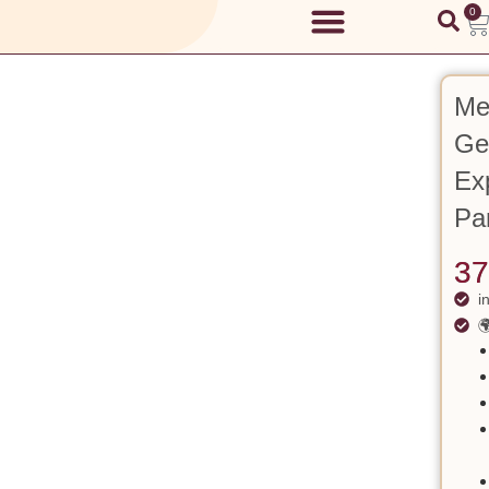
0
Me
Ge
Exp
Pa
37
i
