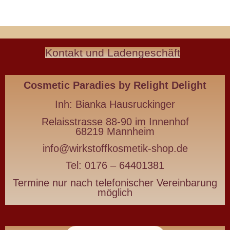
Natürlich
Kontakt und Ladengeschäft
schön
Wirkstoffkosmetik
-
Cosmetic Paradies
by Relight Delight
die
deine
Inh:
Bianka Hausruckinger
Haut
Relaisstrasse 88-90 im Innenhof
nährt
68219 Mannheim
statt
info@wirkstoffkosmetik-shop.de
belastet
Tel: 0176 – 64401381
Termine nur nach telefonischer Vereinbarung
Wirkstoffkosmetik
möglich
für
Haut