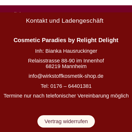
Natürlich
Kontakt und Ladengeschäft
schön
Wirkstoffkosmetik
-
Cosmetic Paradies
by Relight Delight
die
deine
Inh:
Bianka Hausruckinger
Haut
nährt
Relaisstrasse 88-90 im Innenhof
statt
68219 Mannheim
belastet
info@wirkstoffkosmetik-shop.de
Tel: 0176 – 64401381
Wirkstoffkosmetik
Termine nur nach telefonischer Vereinbarung möglich
für
Haut
&
Vertrag widerrufen
Haare