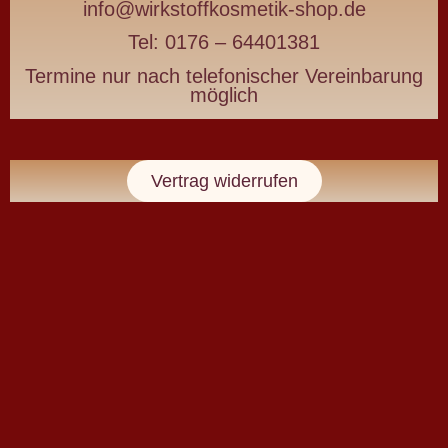
info@wirkstoffkosmetik-shop.de
belastet
Tel: 0176 – 64401381
Termine nur nach telefonischer Vereinbarung
Wirkstoffkosmetik
möglich
für
Haut
Vertrag widerrufen
&
Haare
auf
Basis
von
kaltgepressten
BIO-