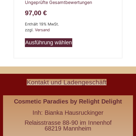
Ungeprüfte Gesamtbewertungen
5.00
von 5
97,00
€
Enthält 19% MwSt.
zzgl.
Versand
Ausführung wählen
Natürlich
Kontakt und Ladengeschäft
schön
Wirkstoffkosmetik
-
Cosmetic Paradies
by Relight Delight
die
deine
Inh:
Bianka Hausruckinger
Haut
Relaisstrasse 88-90 im Innenhof
nährt
68219 Mannheim
statt