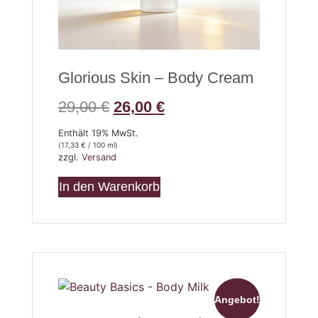
Glorious Skin – Body Cream
29,00
€
26,00
€
Enthält 19% MwSt.
(
17,33
€
/ 100 ml)
zzgl.
Versand
In den Warenkorb
Angebot!