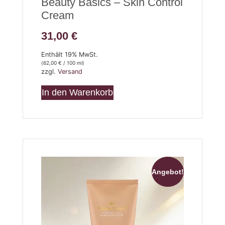
Beauty Basics – Skin Control
Cream
31,00
€
Enthält 19% MwSt.
(
62,00
€
/ 100 ml)
zzgl.
Versand
In den Warenkorb
Angebot!