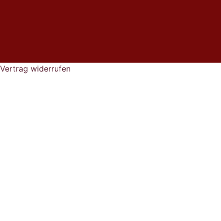
Einkaufswert
entfallen
die
Versandkosten.
Vertrag widerrufen