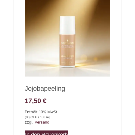
Jojobapeeling
17,50
€
Enthält 19% MwSt.
(
38,89
€
/ 100 ml)
zzgl.
Versand
In den Warenkorb