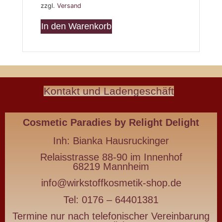
zzgl.
Versand
In den Warenkorb
Natürlich
Kontakt und Ladengeschäft
schön
Wirkstoffkosmetik
-
Cosmetic Paradies
by Relight Delight
die
deine
Inh:
Bianka Hausruckinger
Haut
Relaisstrasse 88-90 im Innenhof
nährt
68219 Mannheim
statt
info@wirkstoffkosmetik-shop.de
belastet
Tel: 0176 – 64401381
Termine nur nach telefonischer Vereinbarung
Wirkstoffkosmetik