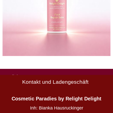
Natürlich
Kontakt und Ladengeschäft
schön
Wirkstoffkosmetik
-
Cosmetic Paradies
by Relight Delight
die
deine
Inh:
Bianka Hausruckinger
Haut