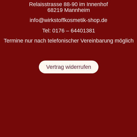
nährt
Relaisstrasse 88-90 im Innenhof
statt
68219 Mannheim
belastet
info@wirkstoffkosmetik-shop.de
Tel: 0176 – 64401381
Wirkstoffkosmetik
Termine nur nach telefonischer Vereinbarung möglich
für
Haut
&
Vertrag widerrufen
Haare
auf
Basis
von
kaltgepressten
BIO-
WIRKÖLEN.