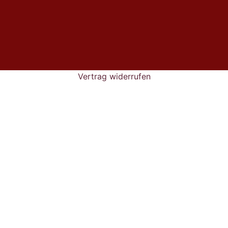
Einkaufswert
entfallen
die
Versandkosten.
Vertrag widerrufen