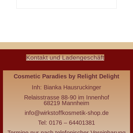
Natürlich
Kontakt und Ladengeschäft
schön
Wirkstoffkosmetik
-
Cosmetic Paradies
by Relight Delight
die
deine
Inh:
Bianka Hausruckinger
Haut
Relaisstrasse 88-90 im Innenhof
nährt
68219 Mannheim
statt
info@wirkstoffkosmetik-shop.de
belastet
Tel: 0176 – 64401381
Termine nur nach telefonischer Vereinbarung